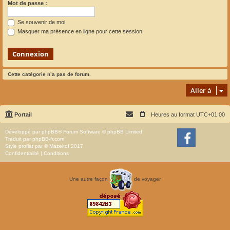
Mot de passe :
Se souvenir de moi
Masquer ma présence en ligne pour cette session
Cette catégorie n’a pas de forum.
Aller à
Portail
Heures au format
UTC+01:00
Développé par
phpBB
® Forum Software © phpBB Limited
Traduit par
phpBB-fr.com
Style
proflat
par ©
Mazeltof
2017
Confidentialité
|
Conditions
Une autre façon
de voyager