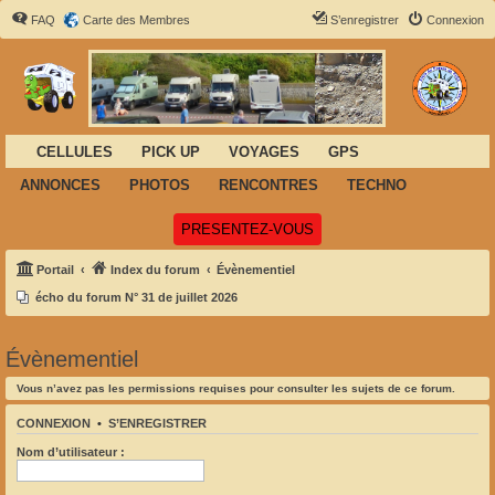
FAQ
Carte des Membres
S’enregistrer
Connexion
CELLULES
PICK UP
VOYAGES
GPS
ANNONCES
PHOTOS
RENCONTRES
TECHNO
(Ouvre un nouvel onglet)
PRESENTEZ-VOUS
Portail
Index du forum
Évènementiel
écho du forum N° 31 de juillet 2026
Évènementiel
Vous n’avez pas les permissions requises pour consulter les sujets de ce forum.
CONNEXION
•
S’ENREGISTRER
Nom d’utilisateur :