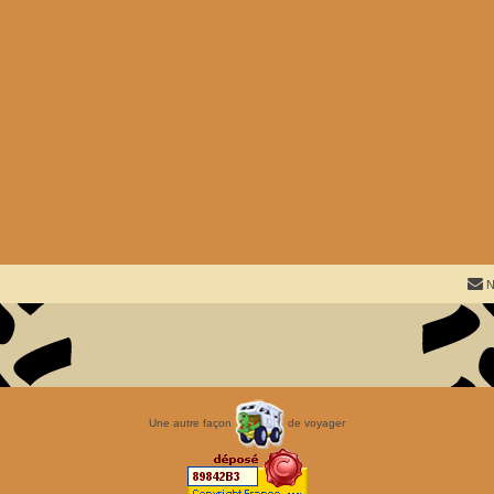
N
Une autre façon
de voyager