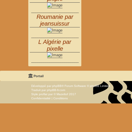
_______________________
Roumanie par
jeansuissur
_______________________
L Algérie par
pixelle
_______________________
Portail
Développé par
phpBB
® Forum Software © phpBB Limited
Traduit par
phpBB-fr.com
Style
proflat
par ©
Mazeltof
2017
Confidentialité
|
Conditions