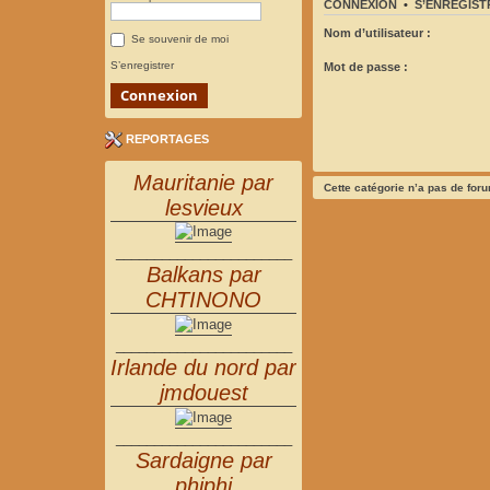
CONNEXION
•
S’ENREGIST
Nom d’utilisateur :
Se souvenir de moi
S’enregistrer
Mot de passe :
REPORTAGES
Mauritanie par
Cette catégorie n’a pas de for
lesvieux
_______________________
Balkans par
CHTINONO
_______________________
Irlande du nord par
jmdouest
_______________________
Sardaigne par
phiphi