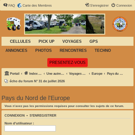
FAQ
Carte des Membres
S’enregistrer
Connexion
CELLULES
PICK UP
VOYAGES
GPS
ANNONCES
PHOTOS
RENCONTRES
TECHNO
(Ouvre un nouvel onglet)
PRESENTEZ-VOUS
Portail
Index du forum
Une autre façon de voyager
Voyages et Aventures
Europe
Pays du Nord de l'Europe
écho du forum N° 31 de juillet 2026
Pays du Nord de l'Europe
Vous n’avez pas les permissions requises pour consulter les sujets de ce forum.
CONNEXION
•
S’ENREGISTRER
Nom d’utilisateur :