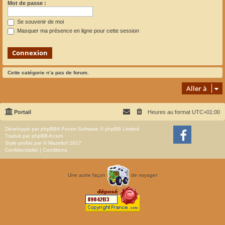
Mot de passe :
Se souvenir de moi
Masquer ma présence en ligne pour cette session
Cette catégorie n’a pas de forum.
Aller à
Portail
Heures au format
UTC+01:00
Développé par
phpBB
® Forum Software © phpBB Limited
Traduit par
phpBB-fr.com
Style
proflat
par ©
Mazeltof
2017
Confidentialité
|
Conditions
Une autre façon
de voyager