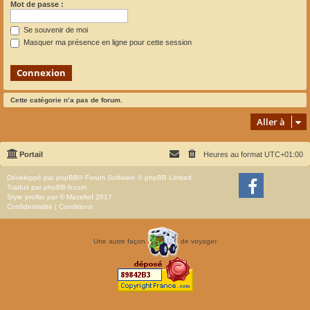
Mot de passe :
Se souvenir de moi
Masquer ma présence en ligne pour cette session
Cette catégorie n’a pas de forum.
Aller à
Portail
Heures au format
UTC+01:00
Développé par
phpBB
® Forum Software © phpBB Limited
Traduit par
phpBB-fr.com
Style
proflat
par ©
Mazeltof
2017
Confidentialité
|
Conditions
Une autre façon
de voyager