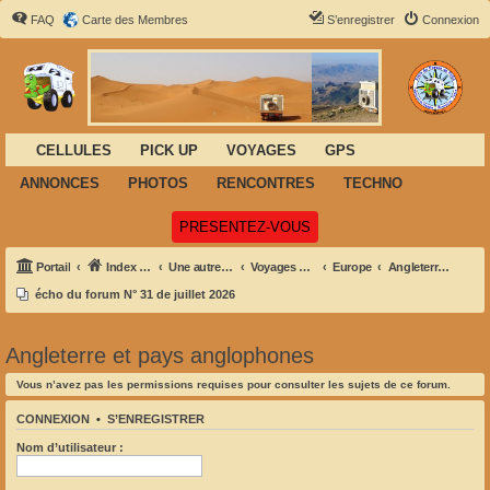
FAQ
Carte des Membres
S’enregistrer
Connexion
CELLULES
PICK UP
VOYAGES
GPS
ANNONCES
PHOTOS
RENCONTRES
TECHNO
(Ouvre un nouvel onglet)
PRESENTEZ-VOUS
Portail
Index du forum
Une autre façon de voyager
Voyages et Aventures
Europe
Angleterre et pays anglophones
écho du forum N° 31 de juillet 2026
Angleterre et pays anglophones
Vous n’avez pas les permissions requises pour consulter les sujets de ce forum.
CONNEXION
•
S’ENREGISTRER
Nom d’utilisateur :