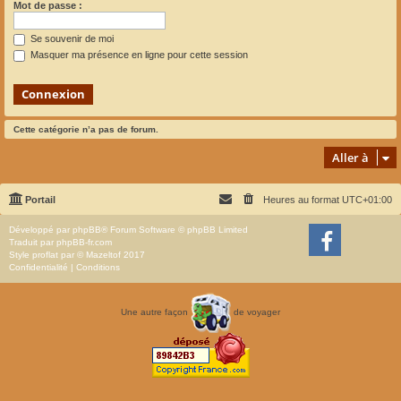
Mot de passe :
Se souvenir de moi
Masquer ma présence en ligne pour cette session
Cette catégorie n’a pas de forum.
Aller à
Portail
Heures au format
UTC+01:00
Développé par
phpBB
® Forum Software © phpBB Limited
Traduit par
phpBB-fr.com
Style
proflat
par ©
Mazeltof
2017
Confidentialité
|
Conditions
Une autre façon
de voyager