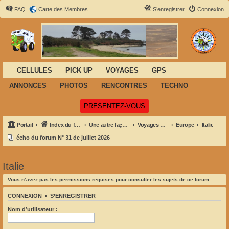
FAQ
Carte des Membres
S’enregistrer
Connexion
CELLULES
PICK UP
VOYAGES
GPS
ANNONCES
PHOTOS
RENCONTRES
TECHNO
(Ouvre un nouvel onglet)
PRESENTEZ-VOUS
Portail
Index du forum
Une autre façon de voyager
Voyages et Aventures
Europe
Italie
écho du forum N° 31 de juillet 2026
Italie
Vous n’avez pas les permissions requises pour consulter les sujets de ce forum.
CONNEXION
•
S’ENREGISTRER
Nom d’utilisateur :