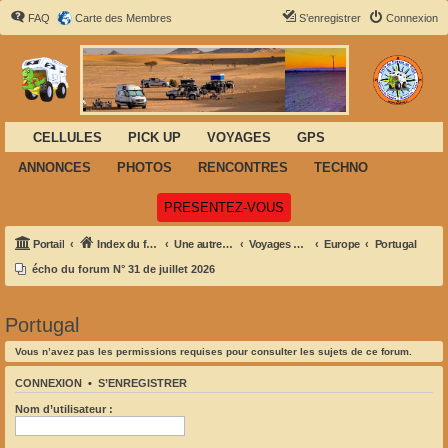
FAQ
Carte des Membres
S’enregistrer
Connexion
CELLULES
PICK UP
VOYAGES
GPS
ANNONCES
PHOTOS
RENCONTRES
TECHNO
(Ouvre un nouvel onglet)
PRESENTEZ-VOUS
Portail
Index du forum
Une autre façon de voyager
Voyages et Aventures
Europe
Portugal
écho du forum N° 31 de juillet 2026
Portugal
Vous n’avez pas les permissions requises pour consulter les sujets de ce forum.
CONNEXION
•
S’ENREGISTRER
Nom d’utilisateur :