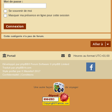
Mot de passe :
Se souvenir de moi
Masquer ma présence en ligne pour cette session
Cette catégorie n’a pas de forum.
Aller à
Portail
Heures au format
UTC+01:00
Développé par
phpBB
® Forum Software © phpBB Limited
Traduit par
phpBB-fr.com
Style
proflat
par ©
Mazeltof
2017
Confidentialité
|
Conditions
Une autre façon
de voyager