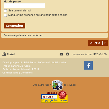
Mot de passe :
Se souvenir de moi
Masquer ma présence en ligne pour cette session
Cette catégorie n’a pas de forum.
Aller à
Portail
Heures au format
UTC+01:00
Développé par
phpBB
® Forum Software © phpBB Limited
Traduit par
phpBB-fr.com
Style
proflat
par ©
Mazeltof
2017
Confidentialité
|
Conditions
Une autre façon
de voyager