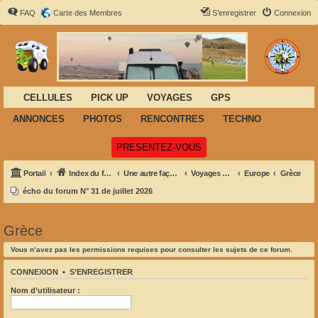
FAQ
Carte des Membres
S’enregistrer
Connexion
CELLULES
PICK UP
VOYAGES
GPS
ANNONCES
PHOTOS
RENCONTRES
TECHNO
(Ouvre un nouvel onglet)
PRESENTEZ-VOUS
Portail
Index du forum
Une autre façon de voyager
Voyages et Aventures
Europe
Grèce
écho du forum N° 31 de juillet 2026
Grèce
Vous n’avez pas les permissions requises pour consulter les sujets de ce forum.
CONNEXION
•
S’ENREGISTRER
Nom d’utilisateur :