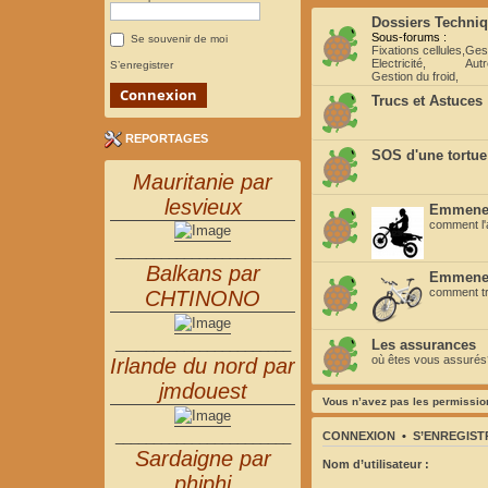
Dossiers Techni
Sous-forums :
Se souvenir de moi
Fixations cellules
,
Ges
Electricité
,
Autr
S’enregistrer
Gestion du froid
,
Trucs et Astuces
REPORTAGES
SOS d'une tortue
Mauritanie par
lesvieux
Emmener
comment l'a
_______________________
Balkans par
Emmener
comment tra
CHTINONO
_______________________
Les assurances
où êtes vous assurés? 
Irlande du nord par
jmdouest
Vous n’avez pas les permission
_______________________
CONNEXION
•
S’ENREGIST
Sardaigne par
Nom d’utilisateur :
phiphi