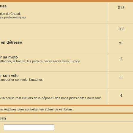
ques
S
518
tion du Chaud
,
u
es problématiques
j
S
203
e
u
t
 en détresse
S
71
j
s
u
e
 sa moto
S
1
j
t
ttacher, la tracter, les papiers nécessaires hors Europe
u
e
s
j
t
 son vélo
S
11
nsporter son vélo, l'attacher..
e
s
u
t
j
S
4
s
la cellule l'est elle lors de la dépose? des bons plans? dites nous tout
e
u
t
s requises pour consulter les sujets de ce forum.
j
s
e
RER
t