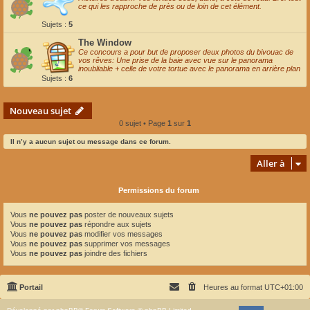
ce qui les rapproche de près ou de loin de cet élément.
Sujets :
5
The Window
Ce concours a pour but de proposer deux photos du bivouac de
vos rêves: Une prise de la baie avec vue sur le panorama
inoubliable + celle de votre tortue avec le panorama en arrière plan
Sujets :
6
Nouveau sujet
0 sujet • Page
1
sur
1
Il n’y a aucun sujet ou message dans ce forum.
Aller à
Permissions du forum
Vous
ne pouvez pas
poster de nouveaux sujets
Vous
ne pouvez pas
répondre aux sujets
Vous
ne pouvez pas
modifier vos messages
Vous
ne pouvez pas
supprimer vos messages
Vous
ne pouvez pas
joindre des fichiers
Portail
Heures au format
UTC+01:00