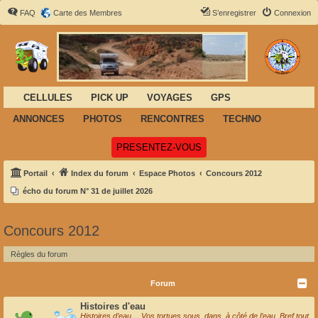
FAQ
Carte des Membres
S’enregistrer
Connexion
CELLULES
PICK UP
VOYAGES
GPS
ANNONCES
PHOTOS
RENCONTRES
TECHNO
(Ouvre un nouvel onglet)
PRESENTEZ-VOUS
Portail
Index du forum
Espace Photos
Concours 2012
écho du forum N° 31 de juillet 2026
Concours 2012
Règles du forum
Forum
Histoires d'eau
Histoires d’eau… Vos tortues sous, dans, à côté de l’eau. Bref tout