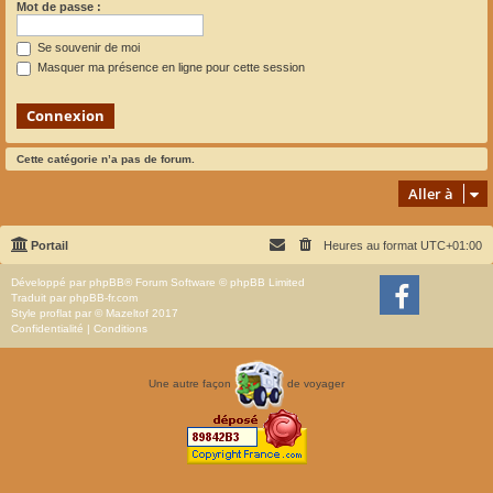
Mot de passe :
Se souvenir de moi
Masquer ma présence en ligne pour cette session
Cette catégorie n’a pas de forum.
Aller à
Portail
Heures au format
UTC+01:00
Développé par
phpBB
® Forum Software © phpBB Limited
Traduit par
phpBB-fr.com
Style
proflat
par ©
Mazeltof
2017
Confidentialité
|
Conditions
Une autre façon
de voyager