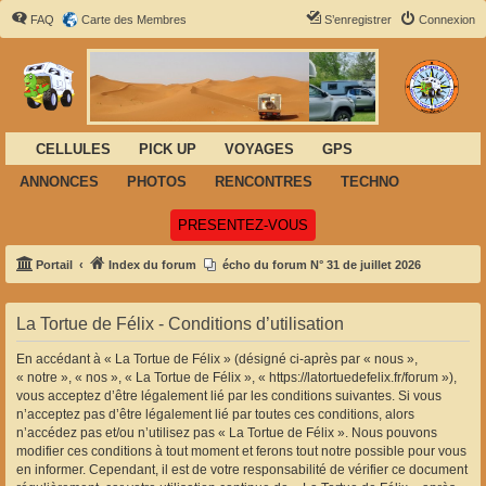
FAQ
Carte des Membres
S’enregistrer
Connexion
CELLULES
PICK UP
VOYAGES
GPS
ANNONCES
PHOTOS
RENCONTRES
TECHNO
(Ouvre un nouvel onglet)
PRESENTEZ-VOUS
Portail
Index du forum
écho du forum N° 31 de juillet 2026
La Tortue de Félix - Conditions d’utilisation
En accédant à « La Tortue de Félix » (désigné ci-après par « nous »,
« notre », « nos », « La Tortue de Félix », « https://latortuedefelix.fr/forum »),
vous acceptez d’être légalement lié par les conditions suivantes. Si vous
n’acceptez pas d’être légalement lié par toutes ces conditions, alors
n’accédez pas et/ou n’utilisez pas « La Tortue de Félix ». Nous pouvons
modifier ces conditions à tout moment et ferons tout notre possible pour vous
en informer. Cependant, il est de votre responsabilité de vérifier ce document