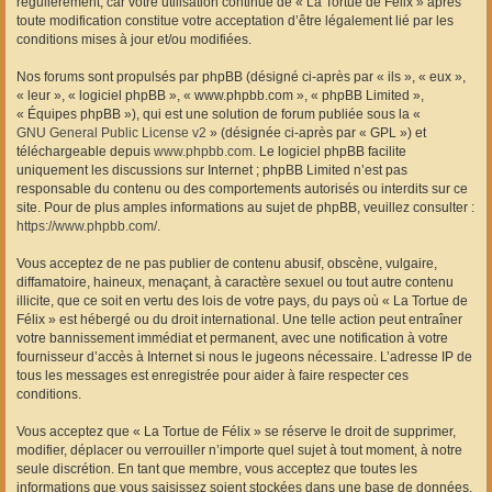
régulièrement, car votre utilisation continue de « La Tortue de Félix » après
toute modification constitue votre acceptation d’être légalement lié par les
conditions mises à jour et/ou modifiées.
Nos forums sont propulsés par phpBB (désigné ci-après par « ils », « eux »,
« leur », « logiciel phpBB », « www.phpbb.com », « phpBB Limited »,
« Équipes phpBB »), qui est une solution de forum publiée sous la «
GNU General Public License v2
» (désignée ci-après par « GPL ») et
téléchargeable depuis
www.phpbb.com
. Le logiciel phpBB facilite
uniquement les discussions sur Internet ; phpBB Limited n’est pas
responsable du contenu ou des comportements autorisés ou interdits sur ce
site. Pour de plus amples informations au sujet de phpBB, veuillez consulter :
https://www.phpbb.com/
.
Vous acceptez de ne pas publier de contenu abusif, obscène, vulgaire,
diffamatoire, haineux, menaçant, à caractère sexuel ou tout autre contenu
illicite, que ce soit en vertu des lois de votre pays, du pays où « La Tortue de
Félix » est hébergé ou du droit international. Une telle action peut entraîner
votre bannissement immédiat et permanent, avec une notification à votre
fournisseur d’accès à Internet si nous le jugeons nécessaire. L’adresse IP de
tous les messages est enregistrée pour aider à faire respecter ces
conditions.
Vous acceptez que « La Tortue de Félix » se réserve le droit de supprimer,
modifier, déplacer ou verrouiller n’importe quel sujet à tout moment, à notre
seule discrétion. En tant que membre, vous acceptez que toutes les
informations que vous saisissez soient stockées dans une base de données.