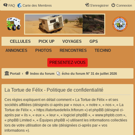
FAQ
Carte des Membres
S’enregistrer
Connexion
CELLULES
PICK UP
VOYAGES
GPS
ANNONCES
PHOTOS
RENCONTRES
TECHNO
(Ouvre un nouvel onglet)
PRESENTEZ-VOUS
Portail
Index du forum
écho du forum N° 31 de juillet 2026
La Tortue de Félix - Politique de confidentialité
Ces règles expliquent en détail comment « La Tortue de Félix » et ses
sociétés affiliées (désignés ci-après par « nous », « notre », « nos », « La
Tortue de Félix », « https://latortuedefelix.fr/forum ») et phpBB (désigné ci-
après par « ils », « eux », « leur », « logiciel phpBB », « www.phpbb.com »,
« phpBB Limited », « Équipes phpBB ») utilisent les informations collectées
lors de votre utilisation de ce site (désignées ci-après par « vos
informations »).