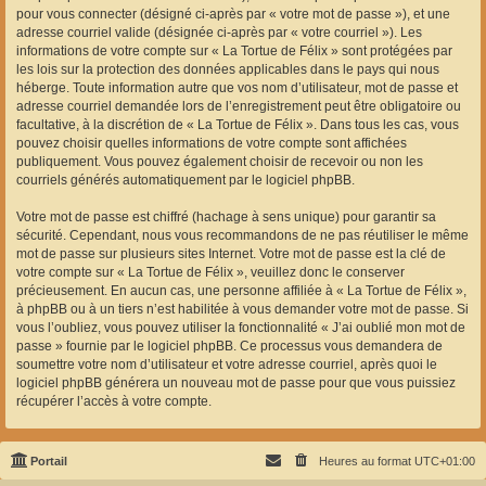
pour vous connecter (désigné ci-après par « votre mot de passe »), et une
adresse courriel valide (désignée ci-après par « votre courriel »). Les
informations de votre compte sur « La Tortue de Félix » sont protégées par
les lois sur la protection des données applicables dans le pays qui nous
héberge. Toute information autre que vos nom d’utilisateur, mot de passe et
adresse courriel demandée lors de l’enregistrement peut être obligatoire ou
facultative, à la discrétion de « La Tortue de Félix ». Dans tous les cas, vous
pouvez choisir quelles informations de votre compte sont affichées
publiquement. Vous pouvez également choisir de recevoir ou non les
courriels générés automatiquement par le logiciel phpBB.
Votre mot de passe est chiffré (hachage à sens unique) pour garantir sa
sécurité. Cependant, nous vous recommandons de ne pas réutiliser le même
mot de passe sur plusieurs sites Internet. Votre mot de passe est la clé de
votre compte sur « La Tortue de Félix », veuillez donc le conserver
précieusement. En aucun cas, une personne affiliée à « La Tortue de Félix »,
à phpBB ou à un tiers n’est habilitée à vous demander votre mot de passe. Si
vous l’oubliez, vous pouvez utiliser la fonctionnalité « J’ai oublié mon mot de
passe » fournie par le logiciel phpBB. Ce processus vous demandera de
soumettre votre nom d’utilisateur et votre adresse courriel, après quoi le
logiciel phpBB générera un nouveau mot de passe pour que vous puissiez
récupérer l’accès à votre compte.
Portail
Heures au format
UTC+01:00