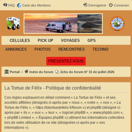
FAQ
Carte des Membres
S’enregistrer
Connexion
CELLULES
PICK UP
VOYAGES
GPS
ANNONCES
PHOTOS
RENCONTRES
TECHNO
(Ouvre un nouvel onglet)
PRESENTEZ-VOUS
Portail
Index du forum
écho du forum N° 31 de juillet 2026
La Tortue de Félix - Politique de confidentialité
Ces règles expliquent en détail comment « La Tortue de Félix » et ses
sociétés affiliées (désignés ci-après par « nous », « notre », « nos », « La
Tortue de Félix », « https://latortuedefelix.fr/forum ») et phpBB (désigné ci-
après par « ils », « eux », « leur », « logiciel phpBB », « www.phpbb.com »,
« phpBB Limited », « Équipes phpBB ») utilisent les informations collectées
lors de votre utilisation de ce site (désignées ci-après par « vos
informations »).