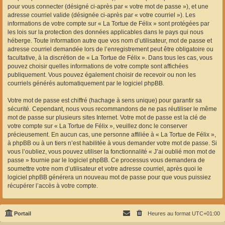
pour vous connecter (désigné ci-après par « votre mot de passe »), et une
adresse courriel valide (désignée ci-après par « votre courriel »). Les
informations de votre compte sur « La Tortue de Félix » sont protégées par
les lois sur la protection des données applicables dans le pays qui nous
héberge. Toute information autre que vos nom d’utilisateur, mot de passe et
adresse courriel demandée lors de l’enregistrement peut être obligatoire ou
facultative, à la discrétion de « La Tortue de Félix ». Dans tous les cas, vous
pouvez choisir quelles informations de votre compte sont affichées
publiquement. Vous pouvez également choisir de recevoir ou non les
courriels générés automatiquement par le logiciel phpBB.
Votre mot de passe est chiffré (hachage à sens unique) pour garantir sa
sécurité. Cependant, nous vous recommandons de ne pas réutiliser le même
mot de passe sur plusieurs sites Internet. Votre mot de passe est la clé de
votre compte sur « La Tortue de Félix », veuillez donc le conserver
précieusement. En aucun cas, une personne affiliée à « La Tortue de Félix »,
à phpBB ou à un tiers n’est habilitée à vous demander votre mot de passe. Si
vous l’oubliez, vous pouvez utiliser la fonctionnalité « J’ai oublié mon mot de
passe » fournie par le logiciel phpBB. Ce processus vous demandera de
soumettre votre nom d’utilisateur et votre adresse courriel, après quoi le
logiciel phpBB générera un nouveau mot de passe pour que vous puissiez
récupérer l’accès à votre compte.
Portail
Heures au format
UTC+01:00