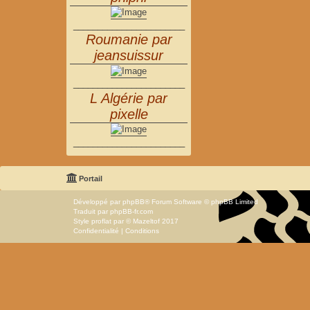
_______________________
Roumanie par
jeansuissur
_______________________
L Algérie par
pixelle
_______________________
Portail
Développé par
phpBB
® Forum Software © phpBB Limited
Traduit par
phpBB-fr.com
Style
proflat
par ©
Mazeltof
2017
Confidentialité
|
Conditions