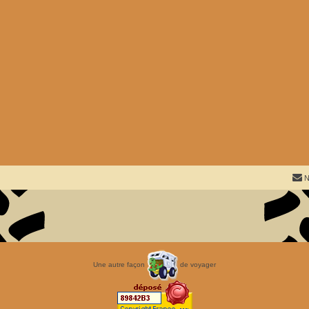
N
Une autre façon
de voyager