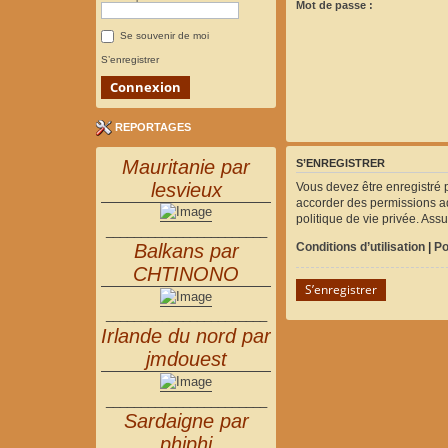
Mot de passe :
Se souvenir de moi
S’enregistrer
REPORTAGES
Mauritanie par
S’ENREGISTRER
lesvieux
Vous devez être enregistré 
accorder des permissions ad
politique de vie privée. Ass
_______________________
Conditions d’utilisation
|
Po
Balkans par
CHTINONO
S’enregistrer
_______________________
Irlande du nord par
jmdouest
_______________________
Sardaigne par
phiphi