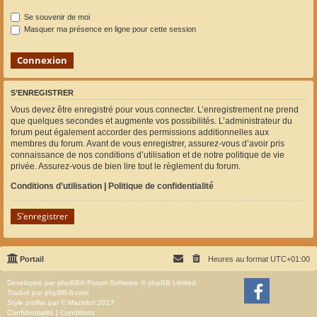
Se souvenir de moi
Masquer ma présence en ligne pour cette session
S’ENREGISTRER
Vous devez être enregistré pour vous connecter. L’enregistrement ne prend
que quelques secondes et augmente vos possibilités. L’administrateur du
forum peut également accorder des permissions additionnelles aux
membres du forum. Avant de vous enregistrer, assurez-vous d’avoir pris
connaissance de nos conditions d’utilisation et de notre politique de vie
privée. Assurez-vous de bien lire tout le règlement du forum.
Conditions d’utilisation
|
Politique de confidentialité
S’enregistrer
Portail
Heures au format
UTC+01:00
Développé par
phpBB
® Forum Software © phpBB Limited
Traduit par
phpBB-fr.com
Style
proflat
par ©
Mazeltof
2017
Confidentialité
|
Conditions