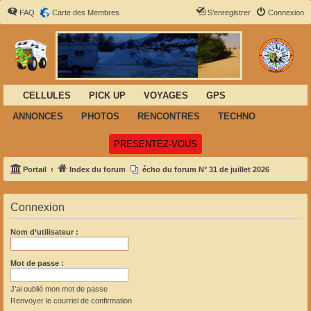
FAQ
Carte des Membres
S’enregistrer
Connexion
CELLULES
PICK UP
VOYAGES
GPS
ANNONCES
PHOTOS
RENCONTRES
TECHNO
(Ouvre un nouvel onglet)
PRESENTEZ-VOUS
Portail
Index du forum
écho du forum N° 31 de juillet 2026
Connexion
Nom d’utilisateur :
Mot de passe :
J’ai oublié mon mot de passe
Renvoyer le courriel de confirmation