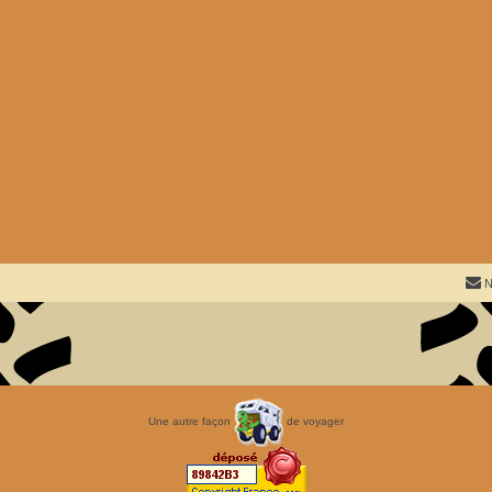
N
Une autre façon
de voyager