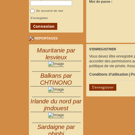
Mot de passe :
Se souvenir de moi
S’enregistrer
REPORTAGES
Mauritanie par
S’ENREGISTRER
lesvieux
Vous devez être enregistré 
accorder des permissions ad
politique de vie privée. Ass
_______________________
Conditions d’utilisation
|
Po
Balkans par
CHTINONO
S’enregistrer
_______________________
Irlande du nord par
jmdouest
_______________________
Sardaigne par
phiphi