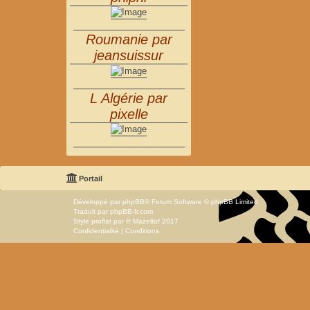
_______________________
Roumanie par
jeansuissur
_______________________
L Algérie par
pixelle
_______________________
Portail
Développé par
phpBB
® Forum Software © phpBB Limited
Traduit par
phpBB-fr.com
Style
proflat
par ©
Mazeltof
2017
Confidentialité
|
Conditions