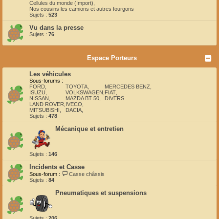
Cellules du monde (Import)
,
Nos cousins les camions et autres fourgons
Sujets :
523
Vu dans la presse
Sujets :
76
Espace Porteurs
Les véhicules
Sous-forums :
FORD
,
TOYOTA
,
MERCEDES BENZ
,
ISUZU
,
VOLKSWAGEN
,
FIAT
,
NISSAN
,
MAZDA BT 50
,
DIVERS
LAND ROVER
,
IVECO
,
MITSUBISHI
,
DACIA
,
Sujets :
478
Mécanique et entretien
Sujets :
146
Incidents et Casse
Sous-forum :
Casse châssis
Sujets :
84
Pneumatiques et suspensions
Sujets :
206