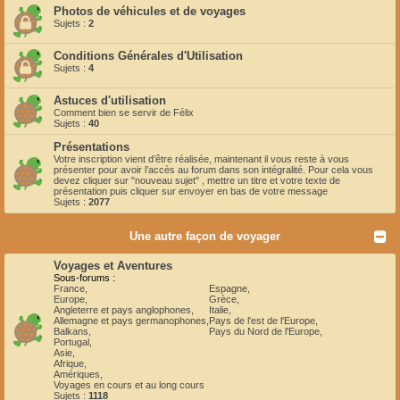
Photos de véhicules et de voyages
Sujets :
2
Conditions Générales d'Utilisation
Sujets :
4
Astuces d'utilisation
Comment bien se servir de Félix
Sujets :
40
Présentations
Votre inscription vient d’être réalisée, maintenant il vous reste à vous
présenter pour avoir l’accès au forum dans son intégralité. Pour cela vous
devez cliquer sur "nouveau sujet" , mettre un titre et votre texte de
présentation puis cliquer sur envoyer en bas de votre message
Sujets :
2077
Une autre façon de voyager
Voyages et Aventures
Sous-forums :
France
,
Espagne
,
Europe
,
Grèce
,
Angleterre et pays anglophones
,
Italie
,
Allemagne et pays germanophones
,
Pays de l'est de l'Europe
,
Balkans
,
Pays du Nord de l'Europe
,
Portugal
,
Asie
,
Afrique
,
Amériques
,
Voyages en cours et au long cours
Sujets :
1118