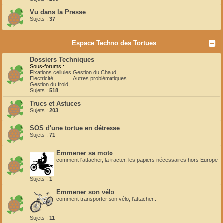
Vu dans la Presse
Sujets :
37
Espace Techno des Tortues
Dossiers Techniques
Sous-forums :
Fixations cellules
,
Gestion du Chaud
,
Electricité
,
Autres problématiques
Gestion du froid
,
Sujets :
518
Trucs et Astuces
Sujets :
203
SOS d'une tortue en détresse
Sujets :
71
Emmener sa moto
comment l'attacher, la tracter, les papiers nécessaires hors Europe
Sujets :
1
Emmener son vélo
comment transporter son vélo, l'attacher..
Sujets :
11