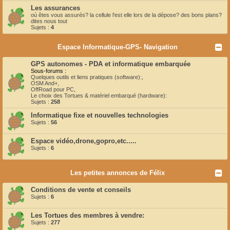
Les assurances
où êtes vous assurés? la cellule l'est elle lors de la dépose? des bons plans?
dites nous tout
Sujets :
4
Espace Informatique-GPS- Navigation
GPS autonomes - PDA et informatique embarquée
Sous-forums :
Quelques outils et liens pratiques (software):
,
OSM And+
,
OffRoad pour PC
,
Le choix des Tortues & matériel embarqué (hardware):
Sujets :
258
Informatique fixe et nouvelles technologies
Sujets :
56
Espace vidéo,drone,gopro,etc.....
Sujets :
6
Les petites annonces de Félix
Conditions de vente et conseils
Sujets :
6
Les Tortues des membres à vendre:
Sujets :
277