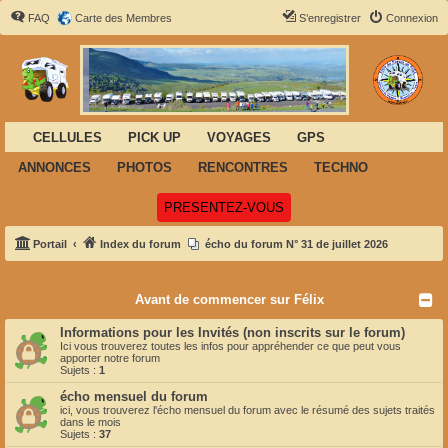
FAQ
Carte des Membres
S’enregistrer
Connexion
CELLULES
PICK UP
VOYAGES
GPS
ANNONCES
PHOTOS
RENCONTRES
TECHNO
(Ouvre un nouvel onglet)
PRESENTEZ-VOUS
Portail
Index du forum
écho du forum N° 31 de juillet 2026
Avant de commencer sur Félix
Informations pour les Invités (non inscrits sur le forum)
Ici vous trouverez toutes les infos pour appréhender ce que peut vous
apporter notre forum
Sujets :
1
écho mensuel du forum
ici, vous trouverez l'écho mensuel du forum avec le résumé des sujets traités
dans le mois
Sujets :
37