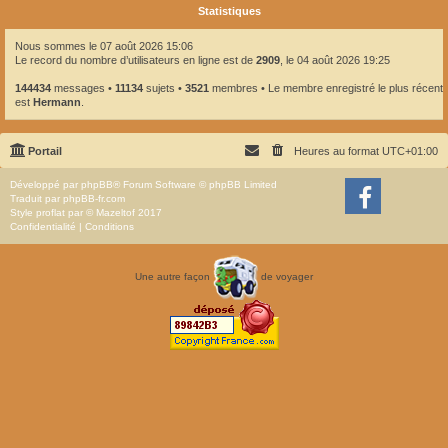
Statistiques
Nous sommes le 07 août 2026 15:06
Le record du nombre d’utilisateurs en ligne est de
2909
, le 04 août 2026 19:25
144434
messages •
11134
sujets •
3521
membres • Le membre enregistré le plus récent
est
Hermann
.
Portail
Heures au format
UTC+01:00
Développé par
phpBB
® Forum Software © phpBB Limited
Traduit par
phpBB-fr.com
Style
proflat
par ©
Mazeltof
2017
Confidentialité
|
Conditions
Une autre façon
de voyager