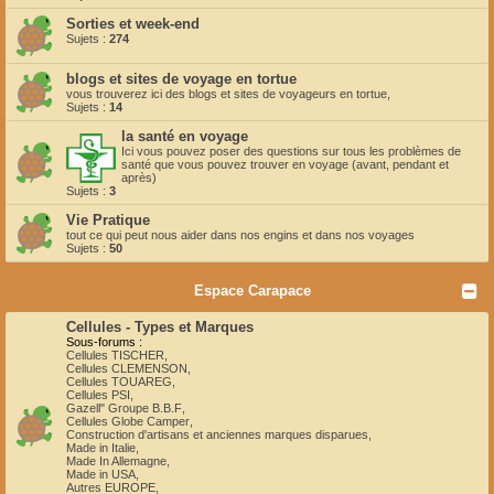
Sorties et week-end
Sujets :
274
blogs et sites de voyage en tortue
vous trouverez ici des blogs et sites de voyageurs en tortue,
Sujets :
14
la santé en voyage
Ici vous pouvez poser des questions sur tous les problèmes de
santé que vous pouvez trouver en voyage (avant, pendant et
après)
Sujets :
3
Vie Pratique
tout ce qui peut nous aider dans nos engins et dans nos voyages
Sujets :
50
Espace Carapace
Cellules - Types et Marques
Sous-forums :
Cellules TISCHER
,
Cellules CLEMENSON
,
Cellules TOUAREG
,
Cellules PSI
,
Gazell" Groupe B.B.F
,
Cellules Globe Camper
,
Construction d'artisans et anciennes marques disparues
,
Made in Italie
,
Made In Allemagne
,
Made in USA
,
Autres EUROPE
,