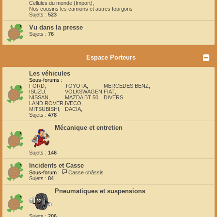
Cellules du monde (Import)
,
Nos cousins les camions et autres fourgons
Sujets :
523
Vu dans la presse
Sujets :
76
Espace Porteurs
Les véhicules
Sous-forums :
FORD
,
TOYOTA
,
MERCEDES BENZ
,
ISUZU
,
VOLKSWAGEN
,
FIAT
,
NISSAN
,
MAZDA BT 50
,
DIVERS
LAND ROVER
,
IVECO
,
MITSUBISHI
,
DACIA
,
Sujets :
478
Mécanique et entretien
Sujets :
146
Incidents et Casse
Sous-forum :
Casse châssis
Sujets :
84
Pneumatiques et suspensions
Sujets :
206