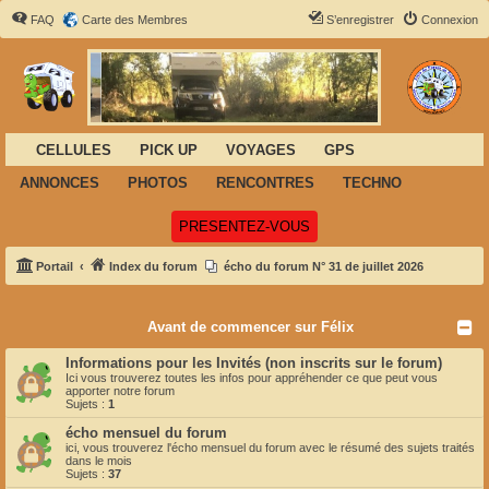
FAQ
Carte des Membres
S’enregistrer
Connexion
CELLULES
PICK UP
VOYAGES
GPS
ANNONCES
PHOTOS
RENCONTRES
TECHNO
(Ouvre un nouvel onglet)
PRESENTEZ-VOUS
Portail
Index du forum
écho du forum N° 31 de juillet 2026
Avant de commencer sur Félix
Informations pour les Invités (non inscrits sur le forum)
Ici vous trouverez toutes les infos pour appréhender ce que peut vous
apporter notre forum
Sujets :
1
écho mensuel du forum
ici, vous trouverez l'écho mensuel du forum avec le résumé des sujets traités
dans le mois
Sujets :
37