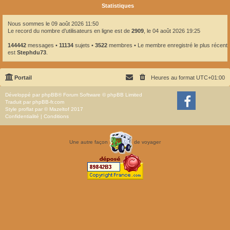
Statistiques
Nous sommes le 09 août 2026 11:50
Le record du nombre d’utilisateurs en ligne est de
2909
, le 04 août 2026 19:25
144442
messages •
11134
sujets •
3522
membres • Le membre enregistré le plus récent
est
Stephdu73
.
Portail
Heures au format
UTC+01:00
Développé par
phpBB
® Forum Software © phpBB Limited
Traduit par
phpBB-fr.com
Style
proflat
par ©
Mazeltof
2017
Confidentialité
|
Conditions
Une autre façon
de voyager