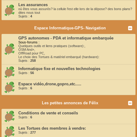
Les assurances
où êtes vous assurés? la cellule l'est elle lors de la dépose? des bons plans?
dites nous tout
Sujets :
4
Espace Informatique-GPS- Navigation
GPS autonomes - PDA et informatique embarquée
Sous-forums :
Quelques outils et liens pratiques (software):
,
OSM And+
,
OffRoad pour PC
,
Le choix des Tortues & matériel embarqué (hardware):
Sujets :
258
Informatique fixe et nouvelles technologies
Sujets :
56
Espace vidéo,drone,gopro,etc.....
Sujets :
6
Les petites annonces de Félix
Conditions de vente et conseils
Sujets :
6
Les Tortues des membres à vendre:
Sujets :
277