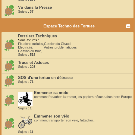
Vu dans la Presse
Sujets :
37
Espace Techno des Tortues
Dossiers Techniques
Sous-forums :
Fixations cellules
,
Gestion du Chaud
,
Electricité
,
Autres problématiques
Gestion du froid
,
Sujets :
518
Trucs et Astuces
Sujets :
203
SOS d'une tortue en détresse
Sujets :
71
Emmener sa moto
comment l'attacher, la tracter, les papiers nécessaires hors Europe
Sujets :
1
Emmener son vélo
comment transporter son vélo, l'attacher..
Sujets :
11