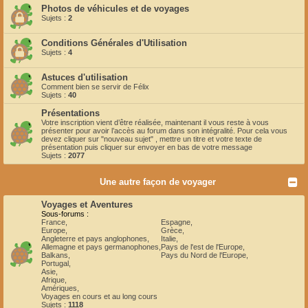
Photos de véhicules et de voyages
Sujets :
2
Conditions Générales d'Utilisation
Sujets :
4
Astuces d'utilisation
Comment bien se servir de Félix
Sujets :
40
Présentations
Votre inscription vient d’être réalisée, maintenant il vous reste à vous
présenter pour avoir l’accès au forum dans son intégralité. Pour cela vous
devez cliquer sur "nouveau sujet" , mettre un titre et votre texte de
présentation puis cliquer sur envoyer en bas de votre message
Sujets :
2077
Une autre façon de voyager
Voyages et Aventures
Sous-forums :
France
,
Espagne
,
Europe
,
Grèce
,
Angleterre et pays anglophones
,
Italie
,
Allemagne et pays germanophones
,
Pays de l'est de l'Europe
,
Balkans
,
Pays du Nord de l'Europe
,
Portugal
,
Asie
,
Afrique
,
Amériques
,
Voyages en cours et au long cours
Sujets :
1118