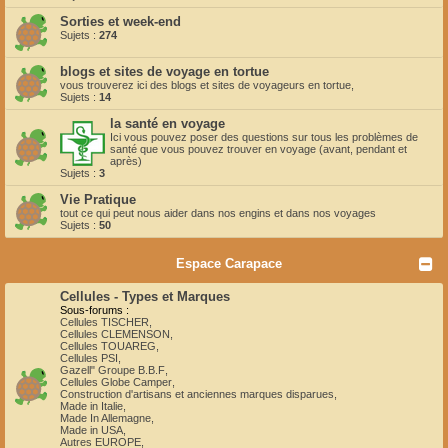
Sorties et week-end
Sujets :
274
blogs et sites de voyage en tortue
vous trouverez ici des blogs et sites de voyageurs en tortue,
Sujets :
14
la santé en voyage
Ici vous pouvez poser des questions sur tous les problèmes de
santé que vous pouvez trouver en voyage (avant, pendant et
après)
Sujets :
3
Vie Pratique
tout ce qui peut nous aider dans nos engins et dans nos voyages
Sujets :
50
Espace Carapace
Cellules - Types et Marques
Sous-forums :
Cellules TISCHER
,
Cellules CLEMENSON
,
Cellules TOUAREG
,
Cellules PSI
,
Gazell" Groupe B.B.F
,
Cellules Globe Camper
,
Construction d'artisans et anciennes marques disparues
,
Made in Italie
,
Made In Allemagne
,
Made in USA
,
Autres EUROPE
,