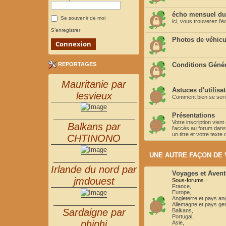
écho mensuel du
Se souvenir de moi
ici, vous trouverez l
S’enregistrer
Photos de véhicu
REPORTAGES
Conditions Généra
Mauritanie par
Astuces d'utilisa
lesvieux
Comment bien se servi
Présentations
_______________________
Votre inscription vien
Balkans par
l’accès au forum dans 
un titre et votre text
CHTINONO
UNE AUTRE FAÇON DE
_______________________
Irlande du nord par
Voyages et Avent
jmdouest
Sous-forums :
France
,
Europe
,
Angleterre et pays a
_______________________
Allemagne et pays g
Sardaigne par
Balkans
,
Portugal
,
phiphi
Asie
,