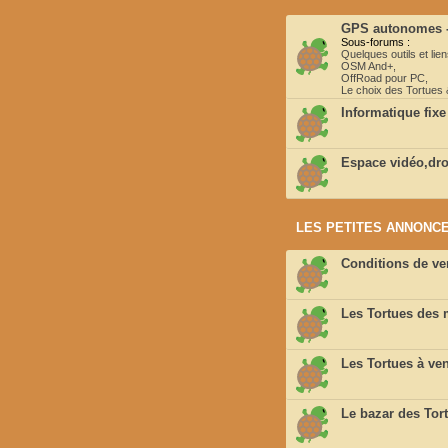
GPS autonomes -
Sous-forums :
Quelques outils et lie
OSM And+
,
OffRoad pour PC
,
Le choix des Tortues
Informatique fixe
Espace vidéo,dron
LES PETITES ANNONCE
Conditions de ven
Les Tortues des
Les Tortues à ven
Le bazar des Tor