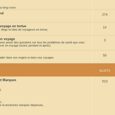
t
au long cours
s
end
S
274
u
 voyage en tortue
S
14
j
 blogs et sites de voyageurs en tortue,
u
e
 en voyage
S
3
j
t
uvez poser des questions sur tous les problèmes de santé que vous
ver en voyage (avant, pendant et après)
u
e
s
j
t
S
50
 aider dans nos engins et dans nos voyages
e
s
u
t
j
SUJETS
s
e
 et Marques
S
523
t
u
s
N
,
j
,
e
r
,
ns et anciennes marques disparues
,
t
s