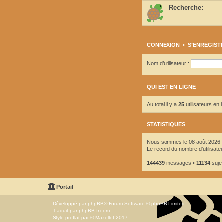
Recherche:
CONNEXION
•
S’ENREGIST
Nom d’utilisateur :
QUI EST EN LIGNE
Au total il y a
25
utilisateurs en 
STATISTIQUES
Nous sommes le 08 août 2026 
Le record du nombre d’utilisate
144439
messages •
11134
suje
Portail
Développé par
phpBB
® Forum Software © phpBB Limited
Traduit par
phpBB-fr.com
Style
proflat
par ©
Mazeltof
2017