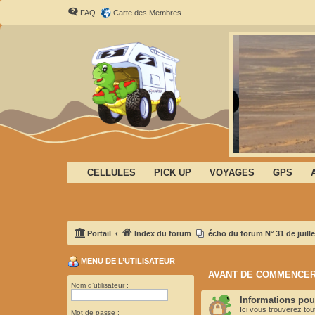
FAQ
Carte des Membres
CELLULES
PICK UP
VOYAGES
GPS
Portail
Index du forum
écho du forum N° 31 de juille
MENU DE L’UTILISATEUR
AVANT DE COMMENCER
Nom d’utilisateur :
Informations pour
Ici vous trouverez to
Mot de passe :