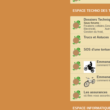
ESPACE TECHNO DES 
Dossiers Techni
Sous-forums :
Fixations cellules
,
Ges
Electricité
,
Autr
Gestion du froid
,
Trucs et Astuces
SOS d'une tortue
Emmener
comment l'a
Emmener
comment tra
Les assurances
où êtes vous assurés? 
ESPACE INFORMATIQUE