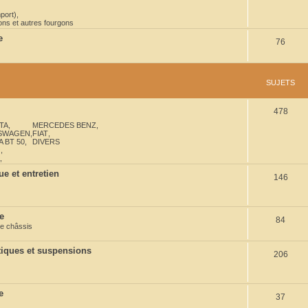
port)
,
ns et autres fourgons
e
S
76
u
j
SUJETS
e
S
478
t
TA
,
MERCEDES BENZ
,
u
s
SWAGEN
,
FIAT
,
 BT 50
,
DIVERS
j
O
,
,
e
e et entretien
S
146
t
u
s
j
e
S
84
e châssis
e
u
t
iques et suspensions
S
206
j
s
u
e
j
t
e
S
37
e