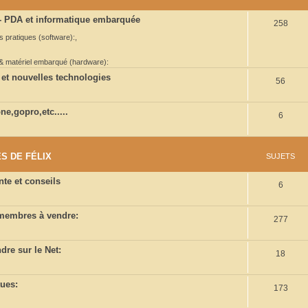
e
 PDA et informatique embarquée
S
258
t
ns pratiques (software):
,
u
s
j
 & matériel embarqué (hardware):
e
 et nouvelles technologies
S
56
t
u
e,gopro,etc.....
s
S
6
j
u
e
j
t
S DE FÉLIX
SUJETS
e
s
te et conseils
S
6
t
u
s
 membres à vendre:
S
277
j
u
e
dre sur le Net:
S
18
j
t
u
e
s
tues:
S
173
j
t
u
e
s