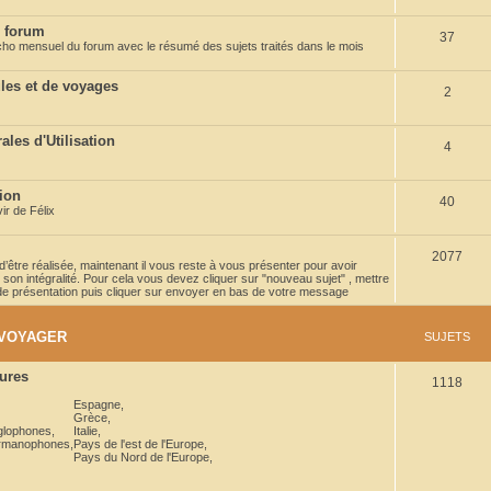
u
 forum
S
37
j
'écho mensuel du forum avec le résumé des sujets traités dans le mois
u
e
les et de voyages
S
2
j
t
u
e
s
les d'Utilisation
S
4
j
t
u
e
s
tion
S
40
j
t
r de Félix
u
e
s
S
2077
j
t
t d’être réalisée, maintenant il vous reste à vous présenter pour avoir
son intégralité. Pour cela vous devez cliquer sur "nouveau sujet" , mettre
u
e
s
e de présentation puis cliquer sur envoyer en bas de votre message
j
t
 VOYAGER
SUJETS
e
s
t
ures
S
1118
s
Espagne
,
u
Grèce
,
nglophones
,
Italie
,
j
ermanophones
,
Pays de l'est de l'Europe
,
Pays du Nord de l'Europe
,
e