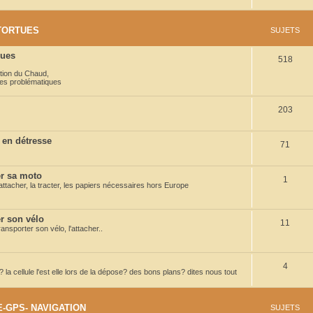
s
u
t
j
TORTUES
SUJETS
s
e
ques
S
518
t
tion du Chaud
,
u
s
es problématiques
j
S
203
e
u
t
 en détresse
S
71
j
s
u
e
 sa moto
S
1
j
t
ttacher, la tracter, les papiers nécessaires hors Europe
u
e
s
j
t
 son vélo
S
11
nsporter son vélo, l'attacher..
e
s
u
t
j
S
4
s
la cellule l'est elle lors de la dépose? des bons plans? dites nous tout
e
u
t
j
-GPS- NAVIGATION
SUJETS
s