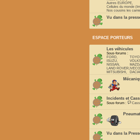
Autres EUROPE
,
Cellules du monde (Im
Nos cousins les camio
Vu dans la press
ESPACE PORTEURS
Les véhicules
Sous-forums :
FORD
,
TOYO
ISUZU
,
VOLK
NISSAN
,
MAZDA
LAND ROVER
,
IVEC
MITSUBISHI
,
DACIA
Mécaniqu
Incidents et Cass
Sous-forum :
Cass
Pneumat
Vu dans la Press