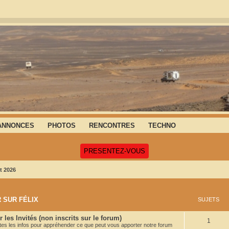
ANNONCES
PHOTOS
RENCONTRES
TECHNO
(Ouvre un nouvel onglet)
PRESENTEZ-VOUS
t 2026
 SUR FÉLIX
SUJETS
 les Invités (non inscrits sur le forum)
S
1
utes les infos pour appréhender ce que peut vous apporter notre forum