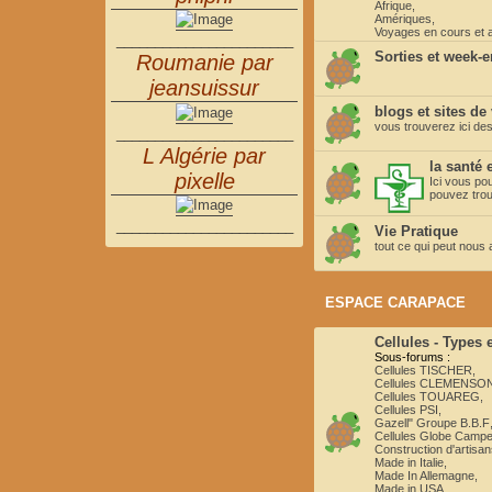
Afrique
,
Amériques
,
Voyages en cours et 
_______________________
Sorties et week-
Roumanie par
jeansuissur
blogs et sites de
vous trouverez ici des
_______________________
L Algérie par
la santé
pixelle
Ici vous po
pouvez trou
_______________________
Vie Pratique
tout ce qui peut nous
ESPACE CARAPACE
Cellules - Types
Sous-forums :
Cellules TISCHER
,
Cellules CLEMENSO
Cellules TOUAREG
,
Cellules PSI
,
Gazell" Groupe B.B.F
Cellules Globe Campe
Construction d'artisa
Made in Italie
,
Made In Allemagne
,
Made in USA
,