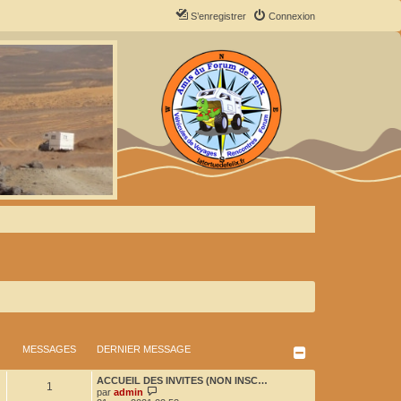
S’enregistrer
Connexion
MESSAGES
DERNIER MESSAGE
D
ACCUEIL DES INVITES (NON INSC…
M
1
e
V
par
admin
r
o