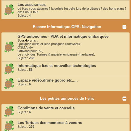
Les assurances
où êtes vous assurés? la cellule l'est elle lors de la dépose? des bons plans?
dites nous tout
Sujets :
4
Espace Informatique-GPS- Navigation
GPS autonomes - PDA et informatique embarquée
Sous-forums :
Quelques outils et liens pratiques (software):
,
OSM And+
,
OffRoad pour PC
,
Le choix des Tortues & matériel embarqué (hardware):
Sujets :
258
Informatique fixe et nouvelles technologies
Sujets :
56
Espace vidéo,drone,gopro,etc.....
Sujets :
6
Les petites annonces de Félix
Conditions de vente et conseils
Sujets :
6
Les Tortues des membres à vendre:
Sujets :
279