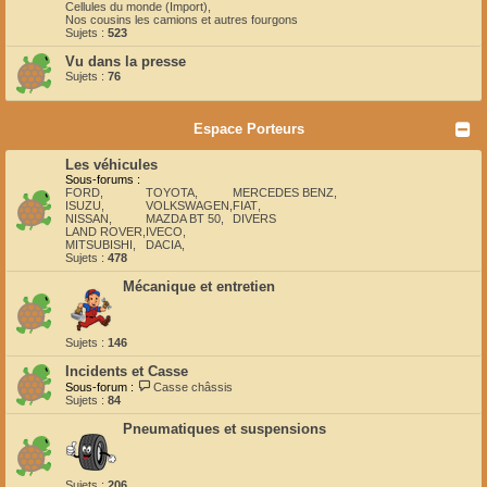
Cellules du monde (Import)
,
Nos cousins les camions et autres fourgons
Sujets :
523
Vu dans la presse
Sujets :
76
Espace Porteurs
Les véhicules
Sous-forums :
FORD
,
TOYOTA
,
MERCEDES BENZ
,
ISUZU
,
VOLKSWAGEN
,
FIAT
,
NISSAN
,
MAZDA BT 50
,
DIVERS
LAND ROVER
,
IVECO
,
MITSUBISHI
,
DACIA
,
Sujets :
478
Mécanique et entretien
Sujets :
146
Incidents et Casse
Sous-forum :
Casse châssis
Sujets :
84
Pneumatiques et suspensions
Sujets :
206