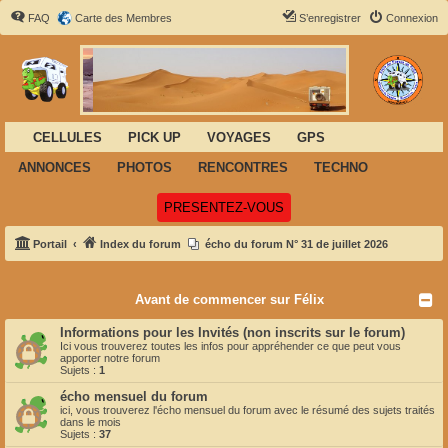
FAQ
Carte des Membres
S’enregistrer
Connexion
CELLULES
PICK UP
VOYAGES
GPS
ANNONCES
PHOTOS
RENCONTRES
TECHNO
(Ouvre un nouvel onglet)
PRESENTEZ-VOUS
Portail
Index du forum
écho du forum N° 31 de juillet 2026
Avant de commencer sur Félix
Informations pour les Invités (non inscrits sur le forum)
Ici vous trouverez toutes les infos pour appréhender ce que peut vous
apporter notre forum
Sujets :
1
écho mensuel du forum
ici, vous trouverez l'écho mensuel du forum avec le résumé des sujets traités
dans le mois
Sujets :
37