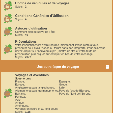
Photos de véhicules et de voyages
Sujets :
2
Conditions Générales d'Utilisation
Sujets :
4
Astuces d'utilisation
Comment bien se servir de Félix
Sujets :
40
Présentations
Votre inscription vient d’être réalisée, maintenant il vous reste à vous
présenter pour avoir l’accès au forum dans son intégralité. Pour cela vous
devez cliquer sur "nouveau sujet" , mettre un titre et votre texte de
présentation puis cliquer sur envoyer en bas de votre message
Sujets :
2077
Une autre façon de voyager
Voyages et Aventures
Sous-forums :
France
,
Espagne
,
Europe
,
Grèce
,
Angleterre et pays anglophones
,
Italie
,
Allemagne et pays germanophones
,
Pays de l'est de l'Europe
,
Balkans
,
Pays du Nord de l'Europe
,
Portugal
,
Asie
,
Afrique
,
Amériques
,
Voyages en cours et au long cours
Sujets :
1118