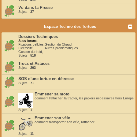
Vu dans la Presse
Sujets :
37
Espace Techno des Tortues
Dossiers Techniques
Sous-forums :
Fixations cellules
,
Gestion du Chaud
,
Electricité
,
Autres problématiques
Gestion du froid
,
Sujets :
518
Trucs et Astuces
Sujets :
203
SOS d'une tortue en détresse
Sujets :
71
Emmener sa moto
comment l'attacher, la tracter, les papiers nécessaires hors Europe
Sujets :
1
Emmener son vélo
comment transporter son vélo, l'attacher..
Sujets :
11