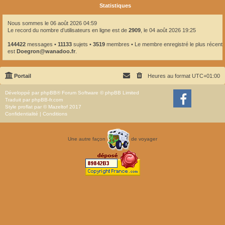
Statistiques
Nous sommes le 06 août 2026 04:59
Le record du nombre d’utilisateurs en ligne est de
2909
, le 04 août 2026 19:25
144422
messages •
11133
sujets •
3519
membres • Le membre enregistré le plus récent
est
Doegron@wanadoo.fr
.
Portail
Heures au format
UTC+01:00
Développé par
phpBB
® Forum Software © phpBB Limited
Traduit par
phpBB-fr.com
Style
proflat
par ©
Mazeltof
2017
Confidentialité
|
Conditions
Une autre façon
de voyager