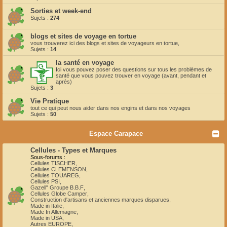
Sorties et week-end
Sujets :
274
blogs et sites de voyage en tortue
vous trouverez ici des blogs et sites de voyageurs en tortue,
Sujets :
14
la santé en voyage
Ici vous pouvez poser des questions sur tous les problèmes de
santé que vous pouvez trouver en voyage (avant, pendant et
après)
Sujets :
3
Vie Pratique
tout ce qui peut nous aider dans nos engins et dans nos voyages
Sujets :
50
Espace Carapace
Cellules - Types et Marques
Sous-forums :
Cellules TISCHER
,
Cellules CLEMENSON
,
Cellules TOUAREG
,
Cellules PSI
,
Gazell" Groupe B.B.F
,
Cellules Globe Camper
,
Construction d'artisans et anciennes marques disparues
,
Made in Italie
,
Made In Allemagne
,
Made in USA
,
Autres EUROPE
,